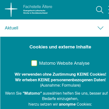
Aktuell
22. Januar 2024
Cookies und externe Inhalte
Gegen Einsamkeit -
Gemeinschaft stiften
Matomo Website Analyse
Sieben Möglichkeiten, sich zu verabreden
Wir verwenden ohne Zustimmung KEINE Cookies!
Wir erheben KEINE personenenbezogenen Daten!
Postkarten zum Mitnehmen, Weitergeben und
(Ausnahme: Formulare)
Verschicken
"Matomo"
Wenn Sie
auswählen helfen Sie uns, besser auf 
Bedarfe einzugehen,
teilen
drucken
anonyme
hierzu setzen wir
Cookies: