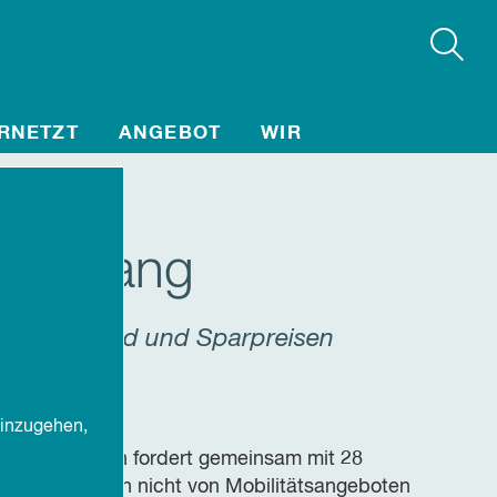
RNETZT
ANGEBOT
WIR
talzwang
zu BahnCard und Sparpreisen
einzugehen,
rganisationen fordert gemeinsam mit 28
n auf, Menschen nicht von Mobilitätsangeboten