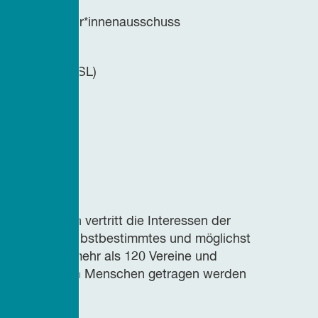
 Bun-dessenior*innenausschuss
chland e.V. (ISL)
V.
anisationen vertritt die Interessen der
 ein aktives, selbstbestimmtes und möglichst
r BAGSO sind mehr als 120 Vereine und
die von älteren Menschen getragen werden