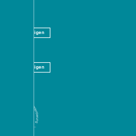
fahrt
rtenstraße 20
103 Kiel
auf Karte anzeigen
ktweg 4-6
057 Rostock
auf Karte anzeigen
ntakt