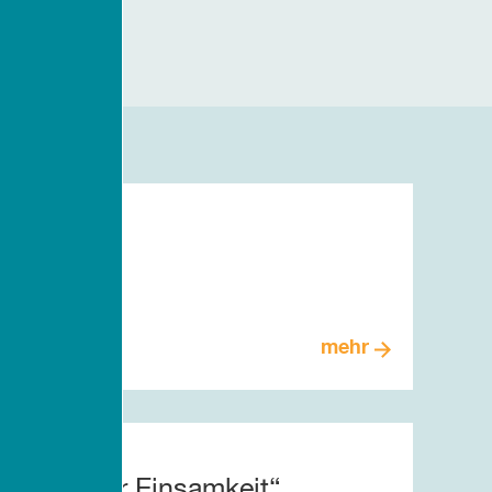
n
mehr
m aus der Einsamkeit“