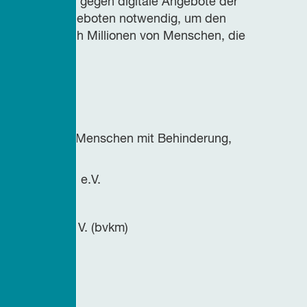
ücklich nicht gegen digitale Angebote der
nge zu den Angeboten notwendig, um den
tragen und auch Millionen von Menschen, die
bsthilfe von Menschen mit Behinderung,
ganisationen e.V.
e.V
 Menschen e. V. (bvkm)
uta-tion e.V.
V.