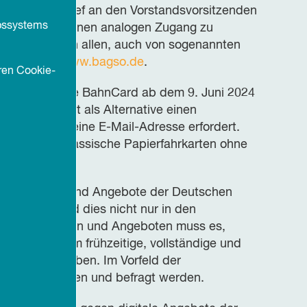
inem offenen Brief an den Vorstandsvorsitzenden
ebssystems
rleisten Sie einen analogen Zugang zu
rierefrei von allen, auch von sogenannten
tlaut unter
www.bagso.de
.
ren Cookie-
chen Bahn, die BahnCard ab dem 9. Juni 2024
he Bahn bietet als Alternative einen
denkonto und eine E-Mail-Adresse erfordert.
ht mehr als klassische Papierfahrkarten ohne
enstleistungen und Angebote der Deutschen
en werden und dies nicht nur in den
ienstleistungen und Angeboten muss es,
hnCard, zudem frühzeitige, vollständige und
erbraucher geben. Im Vorfeld der
ände einbezogen und befragt werden.