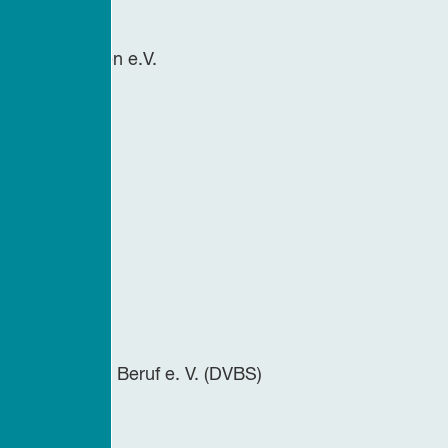
en Sozialwesen e.V.
ertretung
 Demenz
rband e.V.
.
tverband e. V.
 Studium und Beruf e. V. (DVBS)