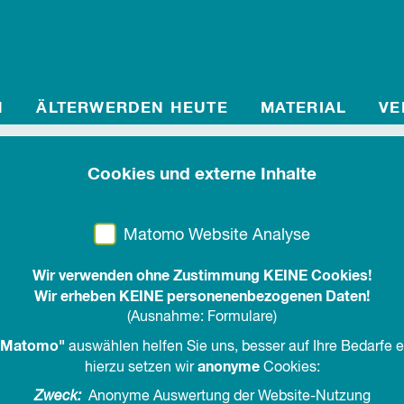
N
ÄLTERWERDEN HEUTE
MATERIAL
VE
Cookies und externe Inhalte
15. Mai 2024
Bahnfahren ohne Digi
Matomo Website Analyse
Verbändebündnis fordert analogen Zugang 
Wir verwenden ohne Zustimmung KEINE Cookies!
Wir erheben KEINE personenenbezogenen Daten!
(Ausnahme: Formulare)
teilen
drucken
Matomo"
auswählen helfen Sie uns, besser auf Ihre Bedarfe 
anonyme
hierzu setzen wir
Cookies:
Die BAGSO – Bundesarbeitsgemeinschaft der Senioreno
Organisationen der Zivilgesellschaft die Deutsche Bah
Zweck:
Anonyme Auswertung der Website-Nutzung