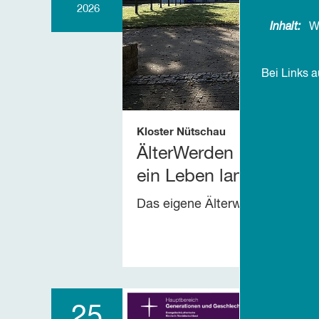
2026
Inhalt:
W
Bei Links 
Kloster Nütschau
ÄlterWerden - Wachse
ein Leben lang
Das eigene Älterwerden in den
25