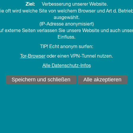
Ziel:
Verbesserung unserer Website.
ie oft wird welche Site von welchem Browser und Art d. Betri
ausgewählt.
(IP-Adresse anonymisiert)
auf externe Seiten verlassen Sie unsere Website und auch unse
Einfluss.
TIP! Echt anonym surfen:
Tor-Browser
oder einen VPN-Tunnel nutzen.
Das Alter wird gern "
n und Werden
Alle Datenschutz-Infos
Alter schon lange nic
mehrere Lebensjahrzeh
Speichern und schließen
Alle akzeptieren
die Defizite, als viel
 Blick nehmen
Menschen in den Blick. 
verschiedene, leuchte
mehr
Leuchten möchten wir a