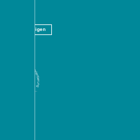
ktweg 4-6
057 Rostock
auf Karte anzeigen
ntakt