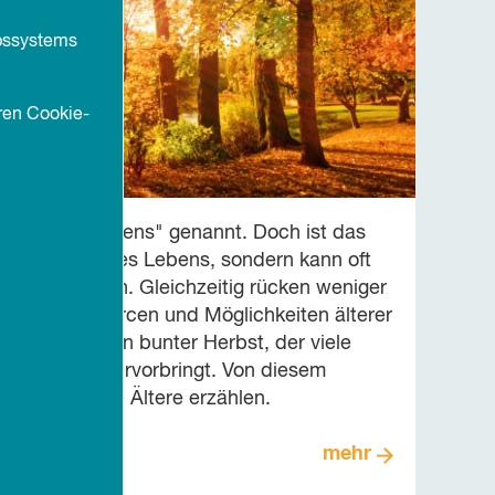
ebssystems
ren Cookie-
Herbst des Lebens" genannt. Doch ist das
ht mehr Rest des Lebens, sondern kann oft
nte umfassen. Gleichzeitig rücken weniger
mehr die Ressourcen und Möglichkeiten älterer
Es ist also ein bunter Herbst, der viele
nde Farben hervorbringt. Von diesem
ls Fachstelle Ältere erzählen.
mehr