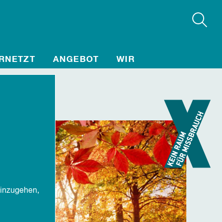
RNETZT
ANGEBOT
WIR
ere
einzugehen,