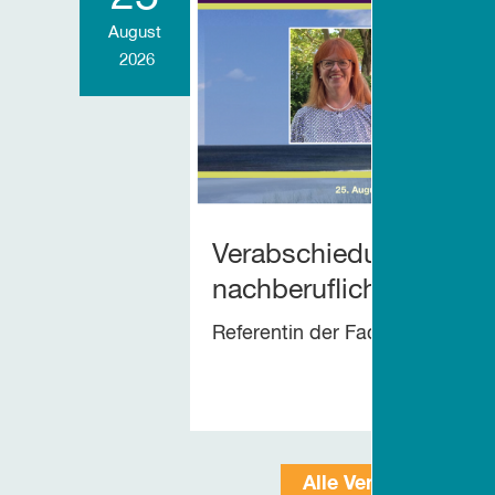
August
2026
Verabschiedung von Pet
nachberufliche Zeit
Referentin der Fachstelle Älter
Alle Veranstaltunge