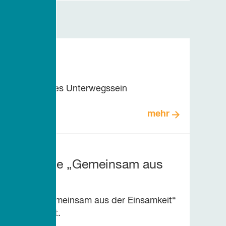
d ein behütetes Unterwegssein
mehr
tionswoche „Gemeinsam aus
onswoche „Gemeinsam aus der Einsamkeit“
Juni 2026 statt.