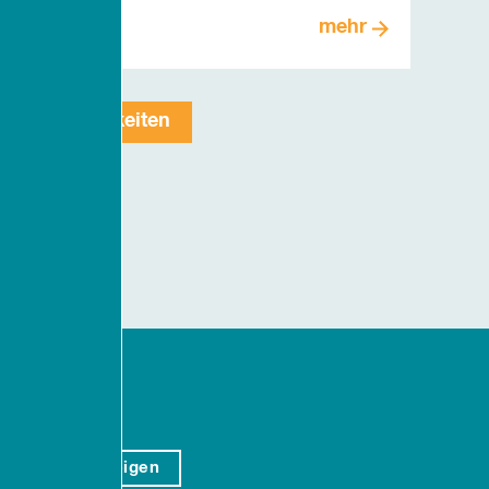
mehr
Alle Neuigkeiten
fahrt
rtenstraße 20
103 Kiel
auf Karte anzeigen