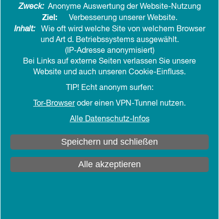
Zweck:
Anonyme Auswertung der Website-Nutzung
Auch Menschen ohne Internetzugang und ohne
Ziel:
Verbesserung unserer Website.
Smartphone müssen das Deutschlandticket nutzen
Inhalt:
Wie oft wird welche Site von welchem Browser
und Art d. Betriebssystems ausgewählt.
können. Das fordert die BAGSO –
(IP-Adresse anonymisiert)
Bundesarbeitsgemeinschaft der
Bei Links auf externe Seiten verlassen Sie unsere
Seniorenorganisationen – in einem Brief an die
Website und auch unseren Cookie-Einfluss.
Verkehrsministerinnen und -minister in Bund und
TIP! Echt anonym surfen:
Ländern. Zusätzlich zu der geplanten digitalen
Variante müsse das 49-Euro-Ticket daher
Tor-Browser
oder einen VPN-Tunnel nutzen.
dauerhaft als Papierticket oder Chipkarte bei den
Alle Datenschutz-Infos
üblichen Verkaufsstellen erworben werden können,
also z.B. in Bahnhöfen und an den
Speichern und schließen
Vorverkaufsstellen für den ÖPNV.
Alle akzeptieren
Mit dem Alter nimmt der Anteil der Menschen zu,
die kein Smartphone besitzen oder es nur
eingeschränkt nutzen können. Laut der SIM-
Studie, die die Mediennutzung älterer Menschen