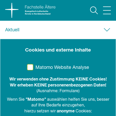
Aktuell
14. Februar 2023
Cookies und externe Inhalte
Deutschlandticket auch für
Menschen ohne Smartphone
Matomo Website Analyse
Die Bundesarbeitsgemeinschaft der
Wir verwenden ohne Zustimmung KEINE Cookies!
Seniorenorganisationen (BAGSO) fordert
Wir erheben KEINE personenenbezogenen Daten!
neben digitalem Angebot Ticketverkauf am
(Ausnahme: Formulare)
Schalter
"Matomo"
Wenn Sie
auswählen helfen Sie uns, besser
auf Ihre Bedarfe einzugehen,
teilen
drucken
anonyme
hierzu setzen wir
Cookies: