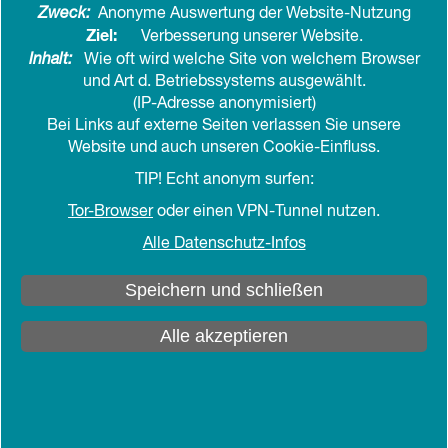
Zweck:
Anonyme Auswertung der Website-Nutzung
teilen
drucken
Ziel:
Verbesserung unserer Website.
Inhalt:
Wie oft wird welche Site von welchem Browser
und Art d. Betriebssystems ausgewählt.
Kirsten Voß leitete seit Juni 2013 den
(IP-Adresse anonymisiert)
Hauptbereich. Wir von der Fachstelle Ältere
Bei Links auf externe Seiten verlassen Sie unsere
danken ihr ganz herzlich für die Leitung, Begleitung
Website und auch unseren Cookie-Einfluss.
und Unterstützung unseres Arbeitsfeldes, für ihren
TIP! Echt anonym surfen:
Blick auf unsere Themen, ihre Zugewandtheit, ihr
Tor-Browser
oder einen VPN-Tunnel nutzen.
offenes Ohr und ihre offene Tür. Ihr frohes Wesen
hat uns gut getan.
Alle Datenschutz-Infos
Auf den Weg in die Zeit nach dem Beruf geben wir
Speichern und schließen
Kirsten Voß einen
„Ruhestandssegen“
mit.
Alle akzeptieren
SCHLÜSSEL-ERLEBNIS
Ruhestand
lang erwartet herbeigesehnt geplant