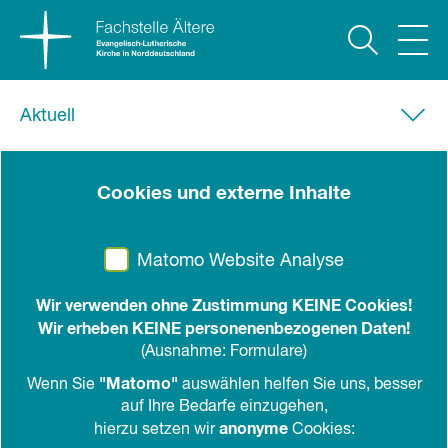
Aktuell
23. Juni 2020
Cookies und externe Inhalte
Pastorin Kirsten Voß in den
Ruhestand verabschiedet
Matomo Website Analyse
Kirsten Voß, leitende Pastorin des
Wir verwenden ohne Zustimmung KEINE Cookies!
Hauptbereiches Generationen und
Wir erheben KEINE personenenbezogenen Daten!
Geschlechter, wurde am 22. Juni in einem
(Ausnahme: Formulare)
Gottesdienst in der Nikolaikirche in Kiel und
"Matomo"
Wenn Sie
auswählen helfen Sie uns, besser
mit einer kleinen Feier im Garten des Kieler
auf Ihre Bedarfe einzugehen,
anonyme
Klosters in den Ruhestand verabschiedet.
hierzu setzen wir
Cookies: