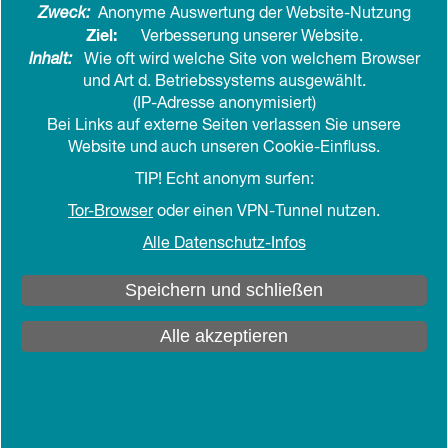
Vom
2. bis 4. April 2025
veranstaltet die BAGSO -
Zweck:
Anonyme Auswertung der Website-Nutzung
Bundesarbeitsgemeinschaft der
Ziel:
Verbesserung unserer Website.
Seniorenorganisationen den
14. Deutschen
Inhalt:
Wie oft wird welche Site von welchem Browser
Seniorentag
. Er findet im Congress Center
und Art d. Betriebssystems ausgewählt.
(IP-Adresse anonymisiert)
Rosengarten in Mannheim statt.
Bei Links auf externe Seiten verlassen Sie unsere
Website und auch unseren Cookie-Einfluss.
Bundeskanzler Olaf Scholz
übernimmt die
Schirmherrschaft und wird den Deutschen
TIP! Echt anonym surfen:
Seniorentag besuchen. Drei Tage lang geht es um
Tor-Browser
oder einen VPN-Tunnel nutzen.
Themen wie Gesundheit und Pflege, Wohnen,
Alle Datenschutz-Infos
Engagement, Bildung und Digitalisierung, die in
Veranstaltungen diskutiert und auf der Messe
Speichern und schließen
präsentiert werden.
Alle akzeptieren
Mit dem Motto
„Worauf es ankommt“
setzt der
14. Deutsche Seniorentag ein Zeichen in
herausfordernden Zeiten. Er ruft dazu auf, sich auf
das zu konzentrieren, was wirklich wichtig ist: im
eigenen Leben ebenso wie in Politik und