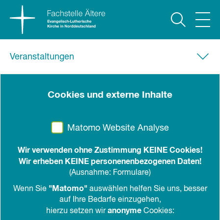
Veranstaltungen
02.04.2025, 18.27 Uhr
-
18.00 Uhr
Cookies und externe Inhalte
14. Deutscher Seniorentag
"Worauf es ankommt"
Matomo Website Analyse
80 Einzelveranstaltungen zu den Themen
Wir verwenden ohne Zustimmung KEINE Cookies!
Bildung, Engagement, Gesundheit und Pflege,
Wir erheben KEINE personenenbezogenen Daten!
Wohnen, Digitalisierung
(Ausnahme: Formulare)
"Matomo"
Wenn Sie
auswählen helfen Sie uns, besser
in den Kalender
teilen
drucken
auf Ihre Bedarfe einzugehen,
anonyme
hierzu setzen wir
Cookies: