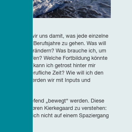
ivat: Petra Müller
beschäftigen wir uns damit, was jede einzelne
ch die letzten Berufsjahre zu gehen. Was will
tsfeld etwas verändern? Was brauche ich, um
ill ich vertiefen? Welche Fortbildung könnte
t mehr? Was kann ich getrost hinter mir
n die nachberufliche Zeit? Wie will ich den
sen Fragen werden wir mit Inputs und
gehen.
e Fragen vertiefend „bewegt“ werden. Diese
im Sinne von Søren Kierkegaard zu verstehen:
nichts, was sich nicht auf einem Spaziergang