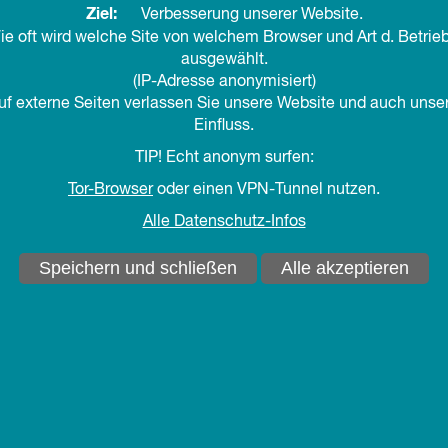
Ziel:
Verbesserung unserer Website.
ie oft wird welche Site von welchem Browser und Art d. Betri
!!ausgebucht!!
ausgewählt.
(IP-Adresse anonymisiert)
auf externe Seiten verlassen Sie unsere Website und auch unse
Einfluss.
TIP! Echt anonym surfen:
in den Kalender
teilen
drucken
Tor-Browser
oder einen VPN-Tunnel nutzen.
Die wunderschöne Nordseeinsel Borkum ist ein
Alle Datenschutz-Infos
idealer Ort für eine Kursbestimmung der letzten
Speichern und schließen
Alle akzeptieren
Berufsjahre. Mit Blick aufs Meer wird der Kopf
frei, um den bisherigen Berufsweg zu resümieren
und herauszufinden, wie die Zeit bis zum Ende
der Erwerbstätigkeit gestaltet sein soll. Manche
sehnen das Berufsende herbei, andere gehen
Mitte oder Ende 50 noch einmal bewusst eine
neue berufliche Aufgabe – oder auch
Herausforderung – an. Nicht wenige erleben