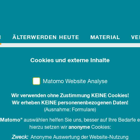
N
ÄLTERWERDEN HEUTE
MATERIAL
VE
Cookies und externe Inhalte
06.11.2022, 19.30 Uhr
-
12.11.2022, 13.00 Uhr
58 plus - Kurs auf die 
Matomo Website Analyse
Berufsjahre
Wir verwenden ohne Zustimmung KEINE Cookies!
Wir erheben KEINE personenenbezogenen Daten!
(Ausnahme: Formulare)
Bildungsurlaub für Frauen auf der Nordseei
Matomo"
auswählen helfen Sie uns, besser auf Ihre Bedarfe 
FrauenReisen Hin und weg im Frauenwerk d
anonyme
hierzu setzen wir
Cookies:
Zweck:
Anonyme Auswertung der Website-Nutzung