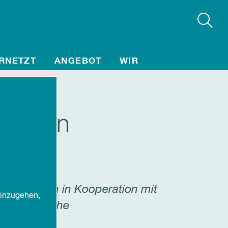
RNETZT
ANGEBOT
WIR
letzten
nsel Borkum in Kooperation mit
einzugehen,
er Nordkirche