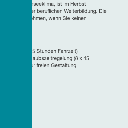
heilsamen Hochseeklima, ist im Herbst
sZeit dient der beruflichen Weiterbildung. Die
nen auch teilnehmen, wenn Sie keinen
ußenhafen (2,5 Stunden Fahrzeit)
r Bildungsurlaubszeitregelung (8 x 45
Nachmittag zur freien Gestaltung
m