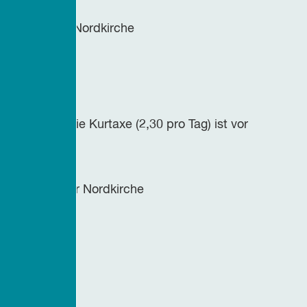
le Ältere der Nordkirche
ise
affee/-teeDie Kurtaxe (2,30 pro Tag) ist vor
Frauenwerk der Nordkirche