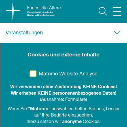
Veranstaltungen
30.06.2022, 10.00 Uhr
-
12.30 Uhr
Cookies und externe Inhalte
Vorbereitungstreffen zur
Studienreise nach Aarhus
Matomo Website Analyse
Für all diejenigen, die an der Studienreise vom
Wir verwenden ohne Zustimmung KEINE Cookies!
29.08. - 01.09.2022 teilnehmen
Wir erheben KEINE personenenbezogenen Daten!
(Ausnahme: Formulare)
10.00 - 12.30 Uhr über Zoom
"Matomo"
Wenn Sie
auswählen helfen Sie uns, besser
auf Ihre Bedarfe einzugehen,
in den Kalender
teilen
drucken
anonyme
hierzu setzen wir
Cookies: