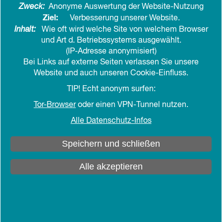
Zweck:
Anonyme Auswertung der Website-Nutzung
Ziel:
Verbesserung unserer Website.
Inhalt:
Wie oft wird welche Site von welchem Browser
und Art d. Betriebssystems ausgewählt.
(IP-Adresse anonymisiert)
Bei Links auf externe Seiten verlassen Sie unsere
Website und auch unseren Cookie-Einfluss.
TIP! Echt anonym surfen:
Tor-Browser
oder einen VPN-Tunnel nutzen.
Alle Datenschutz-Infos
Speichern und schließen
Alle akzeptieren
Blick über Aarhus aus dem "begehbaren
Regenbogenpanorama" des ARoS Aarhus
Kunstmuseums
Foto: Petra Müller
privat: Petra Müller