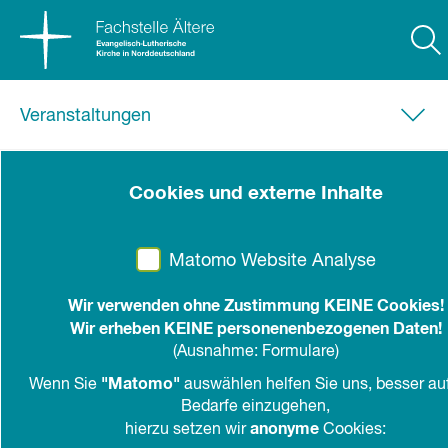
Veranstaltungen
30.04.2025
-
04.05.2025
|
Hannover
Cookies und externe Inhalte
Deutscher Evangelischer
Kirchentag
Matomo Website Analyse
Motto: mutig - stark - beherzt
Wir verwenden ohne Zustimmung KEINE Cookies!
Wir erheben KEINE personenenbezogenen Daten!
Hannover
(Ausnahme: Formulare)
"Matomo"
Wenn Sie
auswählen helfen Sie uns, besser auf
Bedarfe einzugehen,
anonyme
hierzu setzen wir
Cookies:
in den Kalender
teilen
drucken