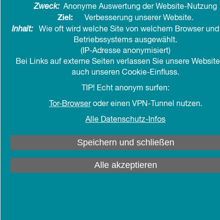
Zweck:
Anonyme Auswertung der Website-Nutzung
Ziel:
Verbesserung unserer Website.
Im
Zentrum Lebensalter
werden zahlreiche
Inhalt:
Wie oft wird welche Site von welchem Browser und 
Veranstaltungen zum Älterwerden und Alter und
Betriebssystems ausgewählt.
zum Miteinander der Generationen angeboten.
(IP-Adresse anonymisiert)
Bei Links auf externe Seiten verlassen Sie unsere Websit
Die
Evangelische Arbeitsgemeinschaft für
auch unseren Cookie-Einfluss.
Altenarbeit in der EKD (EAfA)
wird mit einem
TIP! Echt anonym surfen:
Stand in neuem Design
und
mit einem neuen
Tor-Browser
oder einen VPN-Tunnel nutzen.
Motto "Du zählst. Nicht dein Alter."
auf dem
"Markt der Möglichkeiten"
vertreten sein.
Alle Datenschutz-Infos
Sie finden uns in Halle 5-MO7.
Speichern und schließen
Nähere Infos zum Kirchentag finden Sie
Alle akzeptieren
unter:
https://www.kirchentag.de/service/aktuelles/h