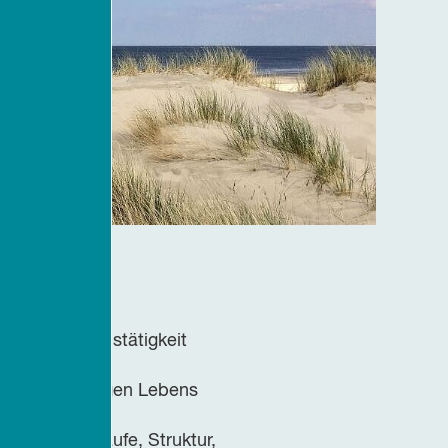
it der Erwerbstätigkeit
schaft des langen Lebens
en
n: Zeit, Abläufe, Struktur,