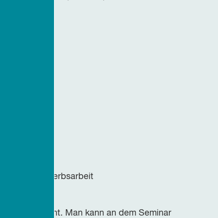
rschließen
ahren der Erwerbsarbeit
surlaub anerkannt. Man kann an dem Seminar