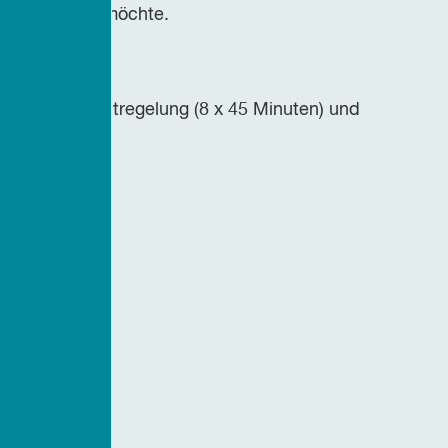
b beantragen möchte.
ngsurlaubszeitregelung (8 x 45 Minuten) und
ene Rückreise