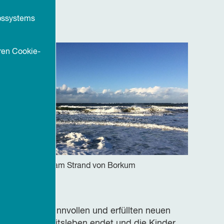
ebssystems
ren Cookie-
lick aufs Meer am Strand von Borkum
ivat: Petra Müller
n für einen sinnvollen und erfüllten neuen
wenn das Arbeitsleben endet und die Kinder