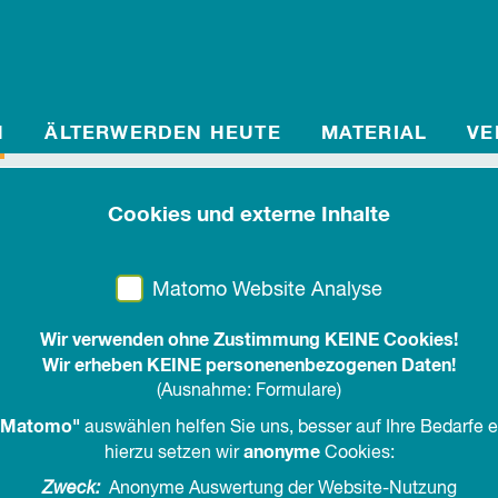
N
ÄLTERWERDEN HEUTE
MATERIAL
VE
Cookies und externe Inhalte
12.11.2023, 19.30 Uhr
-
17.11.2023, 13.00 Uhr
|
Borkum
Kursbestimmung – Ori
Matomo Website Analyse
am Ende der Erwerbsa
Wir verwenden ohne Zustimmung KEINE Cookies!
Wir erheben KEINE personenenbezogenen Daten!
(Ausnahme: Formulare)
Bildungsurlaub auf der Nordseeinsel Borku
Matomo"
auswählen helfen Sie uns, besser auf Ihre Bedarfe 
Übergang in die nachberuflichen Zeit Bilanz 
anonyme
hierzu setzen wir
Cookies:
bestimmen und einen Blick in die nahe Zukun
Zweck:
Anonyme Auswertung der Website-Nutzung