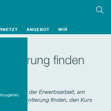
RNETZT
ANGEBOT
WIR
entierung finden
rbeit
m. Am Ende der Erwerbsarbeit, am
einzugehen,
ziehen, Orientierung finden, den Kurs
ft werfen.