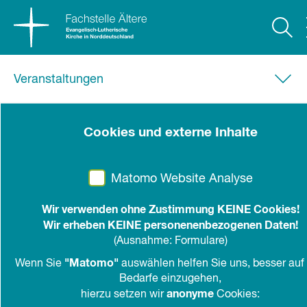
Veranstaltungen
25.02.2026, 10.00 Uhr
-
17.00 Uhr
|
digital
Cookies und externe Inhalte
Raus aus der Bubble - Das
Miteinander der Generationen
Matomo Website Analyse
gestalten
Wir verwenden ohne Zustimmung KEINE Cookies!
9-17 Uhr | digital
Wir erheben KEINE personenenbezogenen Daten!
(Ausnahme: Formulare)
- Für Hauptamtliche und ehrenamtlich
"Matomo"
Wenn Sie
auswählen helfen Sie uns, besser auf 
Engagierte -
Bedarfe einzugehen,
anonyme
hierzu setzen wir
Cookies: