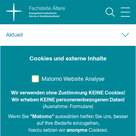
Aktuell
06. April 2021
Cookies und externe Inhalte
Schutzkonzept
Der Hauptbereich Generationen und
Matomo Website Analyse
Geschlechter der Nordkirche legt ein Konzept
Wir verwenden ohne Zustimmung KEINE Cookies!
zum Schutz vor sexualisierter Gewalt und vor
Wir erheben KEINE personenenbezogenen Daten!
grenzverletzendem Verhalten vor
(Ausnahme: Formulare)
"Matomo"
Wenn Sie
auswählen helfen Sie uns, besser
teilen
drucken
auf Ihre Bedarfe einzugehen,
anonyme
hierzu setzen wir
Cookies:
Der Hauptbereich Generationen und Geschlechter