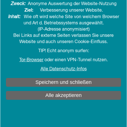
Zweck:
Anonyme Auswertung der Website-Nutzung
der Nordkirche fördert eine Kultur der
Ziel:
Verbesserung unserer Website.
gegenseitigen Achtsamkeit sowie der offenen und
Inhalt:
Wie oft wird welche Site von welchem Browser
sensiblen Auseinandersetzung mit dem Thema
und Art d. Betriebssystems ausgewählt.
Grenzverletzungen und sexualisierte Gewalt. Wir
(IP-Adresse anonymisiert)
stehen in der Pflicht, die uns anvertrauten
Bei Links auf externe Seiten verlassen Sie unsere
Menschen, Teilnehmende wie Mitarbeitende, durch
Website und auch unseren Cookie-Einfluss.
Präventionsmaßnahmen zu schützen und ein
TIP! Echt anonym surfen:
vertrauensvolles und offenes Klima zu ermöglichen.
Tor-Browser
oder einen VPN-Tunnel nutzen.
Darum hat der Hauptbereich ein Schutzkonzept
Alle Datenschutz-Infos
erstellt. Es umfasst institutionelle, strukturelle und
pädagogische Maßnahmen, um einen
Speichern und schließen
professionellen Umgang mit Hinweisen,
Vermutungen, Beobachtungen und Vorfällen von
Alle akzeptieren
grenzverletzendem Fehlverhalten bis hin zu Fällen
sexualisierter Gewalt zu gewährleisten. Dazu
gehören neben einem Handlungsplan eine
Selbstverpflichtungserklärung, ein gemeinsamer
Verhaltenskodex zum grenzachtenden Umgang,